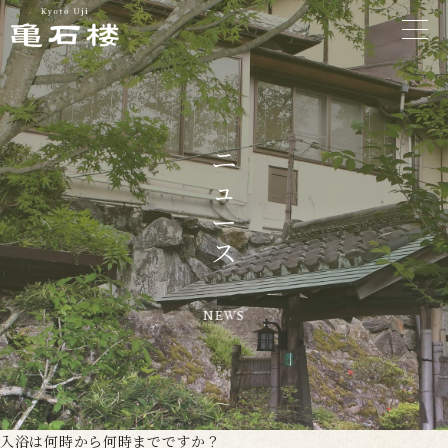
ニ
ュ
ー
ス
NEWS
入浴は何時から何時までですか？