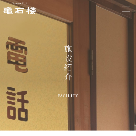
施
設
紹
介
FACILITY