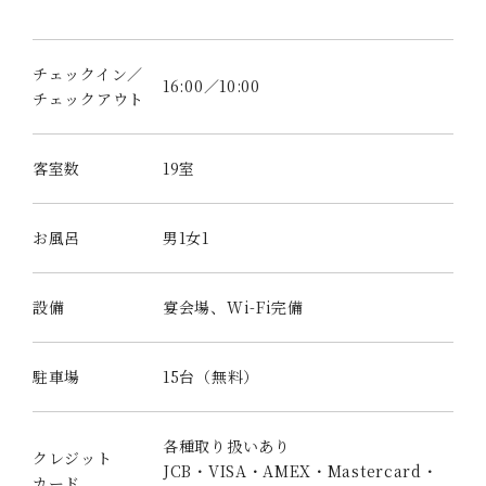
チェックイン／
16:00／10:00
チェックアウト
客室数
19室
お風呂
男1女1
設備
宴会場、Wi-Fi完備
駐車場
15台（無料）
各種取り扱いあり
クレジット
JCB・VISA・AMEX・Mastercard・
カード